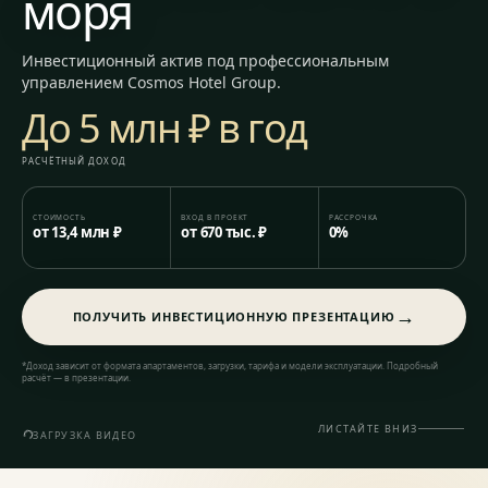
моря
Инвестиционный актив под профессиональным
управлением Cosmos Hotel Group.
До 5 млн ₽ в год
РАСЧЁТНЫЙ ДОХОД
СТОИМОСТЬ
ВХОД В ПРОЕКТ
РАССРОЧКА
от 13,4 млн ₽
от 670 тыс. ₽
0%
→
ПОЛУЧИТЬ ИНВЕСТИЦИОННУЮ ПРЕЗЕНТАЦИЮ
*Доход зависит от формата апартаментов, загрузки, тарифа и модели эксплуатации. Подробный
расчёт — в презентации.
ЛИСТАЙТЕ ВНИЗ
ЗАГРУЗКА ВИДЕО