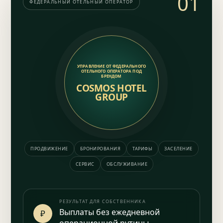
01
ФЕДЕРАЛЬНЫЙ ОТЕЛЬНЫЙ ОПЕРАТОР
УПРАВЛЕНИЕ ОТ ФЕДЕРАЛЬНОГО
ОТЕЛЬНОГО ОПЕРАТОРА ПОД
БРЕНДОМ
COSMOS HOTEL
GROUP
ПРОДВИЖЕНИЕ
БРОНИРОВАНИЯ
ТАРИФЫ
ЗАСЕЛЕНИЕ
СЕРВИС
ОБСЛУЖИВАНИЕ
РЕЗУЛЬТАТ ДЛЯ СОБСТВЕННИКА
Выплаты без ежедневной
₽